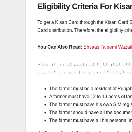
Eligibility Criteria For Kis
To get a Kisan Card through the Kisan Card Sch
Card distribution. Therefore, the eligibility cr
You Can Also Read:
Ehsaas Taleemi Wazaif 
گا۔ کسان کارڈ کی تقسیم کے دوران تمام
ے اہلیت کا معیار ذیل میں دیا گیا ہے۔
The farmer must be a resident of Punjab
A farmer must have 12 to 13 acres of la
The farmer must have his own SIM regis
The farmer should have all the document
The farmer must have all his personal in