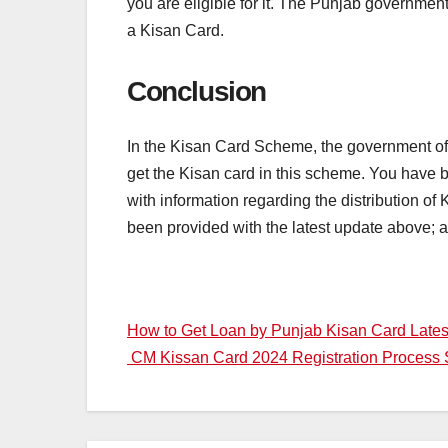
you are eligible for it. The Punjab government
a Kisan Card.
Conclusion
In the Kisan Card Scheme, the government of P
get the Kisan card in this scheme. You have be
with information regarding the distribution o
been provided with the latest update above; a
Post
How to Get Loan by Punjab Kisan Card Lat
CM Kissan Card 2024 Registration Process S
navigation