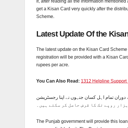
If, after reading all the information mentioned
get a Kisan Card very quickly after the distri
Scheme.
Latest Update Of the Kis
The latest update on the Kisan Card Scheme is 
registration will be provided with a Kisan Car
rupees per acre.
You Can Also Read:
1312 Helpline Suppor
دوران تمام اہل کسان جنہوں نے اپنا رجسٹریشن
The Punjab government will provide this loan.